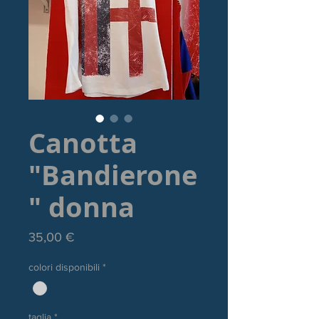
Canotta
"Bandierone
" donna
Prezzo
35,00 €
colori disponibili
*
taglia
*