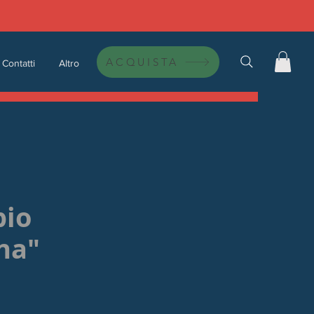
ACQUISTA
Contatti
Altro
pio
na"